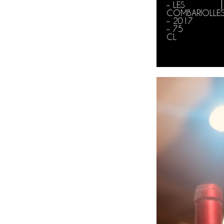
– LES
COMBARIOLLE
– 2017
– 75
CL