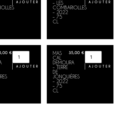
AJOUTER AU PANIER
– LES
AJOUTER AU PA
OLLES
COMBARIOLLES
– 2022
– 75
CL
0,00
€
MAS
35,00
€
CAL
A
DEMOURA
AJOUTER AU PANIER
– TERRE
AJOUTER AU PA
DE
RES
JONQUIÈRES
– 2022
– 75
CL