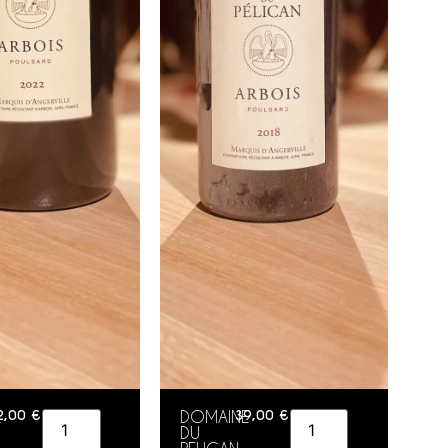
E
2,00
€
DOMAINE
39,00
€
DU