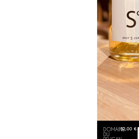
DOMAINE
52,00
€
DU