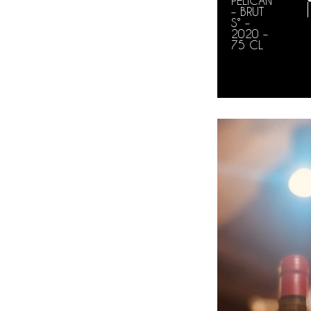
PELICAN
– BRUT
S° –
2020 –
75 CL