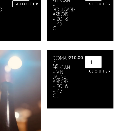
PELICAN
AJOUTER AU PANIER
–
AJOUTER AU PA
D
POULSARD
ARBOIS
– 2018
– 75
CL
DOMAINE
210,00
€
DU
PÉLICAN
– VIN
AJOUTER AU PA
JAUNE
ARBOIS
– 2016
– 75
CL