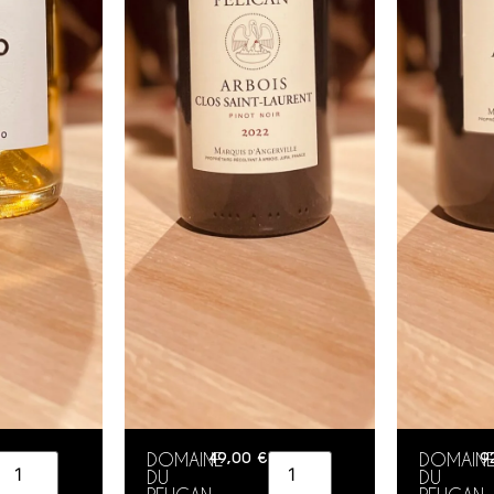
DOMAINE
49,00
€
DOMAIN
9
DU
DU