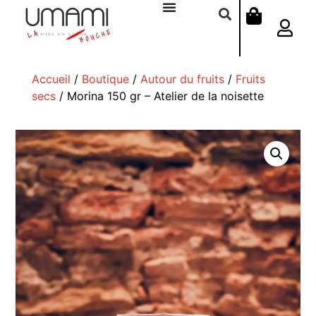
Accueil
/
Boutique
/
Autour du fruits
/
Fruits
secs
/ Morina 150 gr – Atelier de la noisette