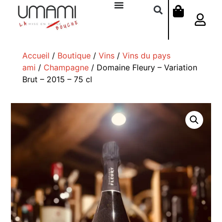
Accueil
/
Boutique
/
Vins
/
Vins du pays
ami
/
Champagne
/ Domaine Fleury – Variation
Brut – 2015 – 75 cl