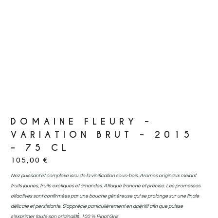
DOMAINE FLEURY –
VARIATION BRUT – 2015
– 75 CL
105,00
€
Nez puissant et complexe issu de la vinification sous-bois. Arômes originaux mêlant
fruits jaunes, fruits exotiques et amandes. Attaque franche et précise. Les promesses
olfactives sont confirmées par une bouche généreuse qui se prolonge sur une finale
délicate et persistante. S’apprécie particulièrement en apéritif afin que puisse
s’exprimer toute son originalité́. 100 % Pinot Gris