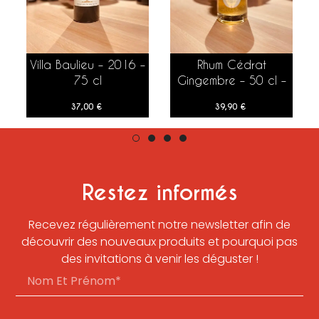
Villa Baulieu – 2016 –
Rhum Cédrat
AJOUTER AU PANIER
AJOUTER AU PANIER
75 cl
Gingembre – 50 cl –
Otta
37,00
€
39,90
€
Restez informés
Recevez régulièrement notre newsletter afin de
découvrir des nouveaux produits et pourquoi pas
des invitations à venir les déguster !